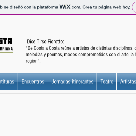
b se diseñó con la plataforma
.com
. Crea tu página web hoy.
Dice Tirso Fiorotto:
"De Costa a Costa reúne a artistas de distintas disciplinas,
melodías y poemas, modos comprometidos con el arte, la his
región".
rtituras
Encuentros
Jornadas itinerantes
Teatro
Artista