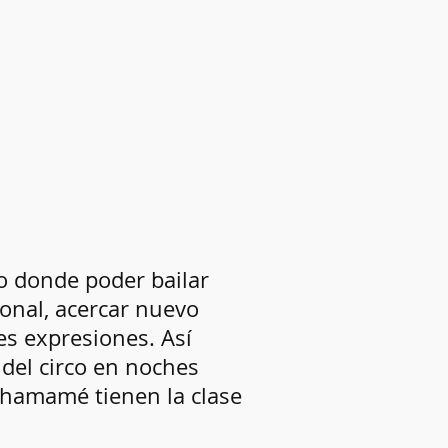
io
donde poder bailar
ional,
acercar nuevo
tes expresiones. Así
 del circo en noches
chamamé tienen la clase